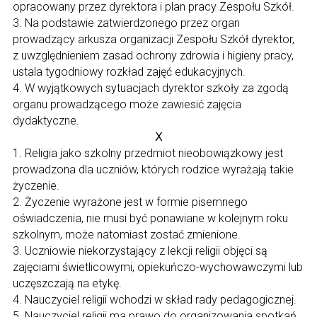
opracowany przez dyrektora i plan pracy Zespołu Szkół.
3. Na podstawie zatwierdzonego przez organ
prowadzący arkusza organizacji Zespołu Szkół dyrektor,
z uwzględnieniem zasad ochrony zdrowia i higieny pracy,
ustala tygodniowy rozkład zajęć edukacyjnych.
4. W wyjątkowych sytuacjach dyrektor szkoły za zgodą
organu prowadzącego może zawiesić zajęcia
dydaktyczne.
Ⅹ
1. Religia jako szkolny przedmiot nieobowiązkowy jest
prowadzona dla uczniów, których rodzice wyrażają takie
życzenie.
2. Życzenie wyrażone jest w formie pisemnego
oświadczenia, nie musi być ponawiane w kolejnym roku
szkolnym, może natomiast zostać zmienione.
3. Uczniowie niekorzystający z lekcji religii objęci są
zajęciami świetlicowymi, opiekuńczo-wychowawczymi lub
uczęszczają na etykę.
4. Nauczyciel religii wchodzi w skład rady pedagogicznej.
5. Nauczyciel religii ma prawo do organizowania spotkań