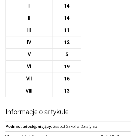
Ⅰ
14
Ⅱ
14
Ⅲ
11
Ⅳ
12
Ⅴ
5
Ⅵ
19
Ⅶ
16
Ⅷ
13
Informacje o artykule
Podmiot udostępniający:
Zespół Szkół w Działyniu