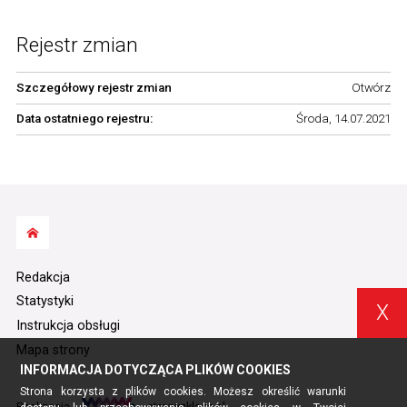
Rejestr zmian
Szczegółowy rejestr zmian
Otwórz
Data ostatniego rejestru:
Środa, 14.07.2021
Redakcja
Statystyki
X
Instrukcja obsługi
Mapa strony
INFORMACJA DOTYCZĄCA PLIKÓW COOKIES
Strona korzysta z plików cookies. Możesz określić warunki
Realizacja
stronyzklasa.pl